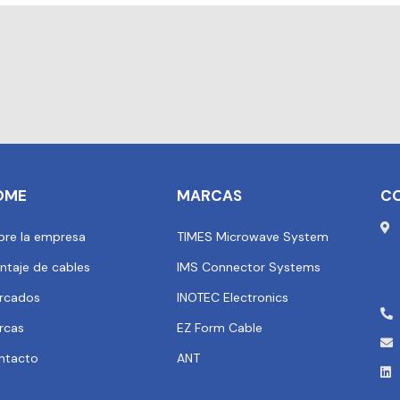
OME
MARCAS
C
bre la empresa
TIMES Microwave System
ntaje de cables
IMS Connector Systems
rcados
INOTEC Electronics
rcas
EZ Form Cable
ntacto
ANT