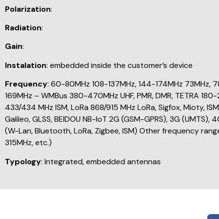
Polarization
:
Radiation
:
Gain
:
Instalation
: embedded inside the customer’s device
Frequency
: 60-80MHz 108-137MHz, 144-174MHz 73MHz, 78M
169MHz – WMBus 380-470MHz UHF, PMR, DMR, TETRA 180
433/434 MHz ISM, LoRa 868/915 MHz LoRa, Sigfox, Mioty, IS
Galileo, GLSS, BEIDOU NB-IoT 2G (GSM-GPRS), 3G (UMTS), 4G
(W-Lan, Bluetooth, LoRa, Zigbee, ISM) Other frequency ran
315MHz, etc.)
Typology
: Integrated, embedded antennas