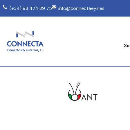
(+34) 93 474 29 75
info@connectaeys.es
Se