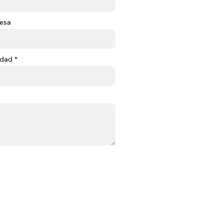
esa
dad *