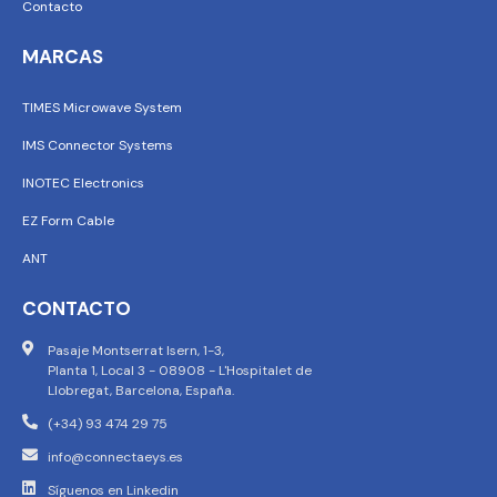
Contacto
MARCAS
TIMES Microwave System
IMS Connector Systems
INOTEC Electronics
EZ Form Cable
ANT
CONTACTO
Pasaje Montserrat Isern, 1-3,
Planta 1, Local 3 - 08908 - L'Hospitalet de
Llobregat, Barcelona, España.
(+34) 93 474 29 75
info@connectaeys.es
Síguenos en Linkedin