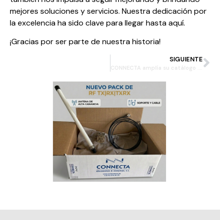
mejores soluciones y servicios. Nuestra dedicación por
la excelencia ha sido clave para llegar hasta aquí.
¡Gracias por ser parte de nuestra historia!
SIGUIENTE
CONNECTA amplía su catálogo de soluciones con una nueva gama de Kits RF personalizados
a
c
s
u
g
R
p
m
L