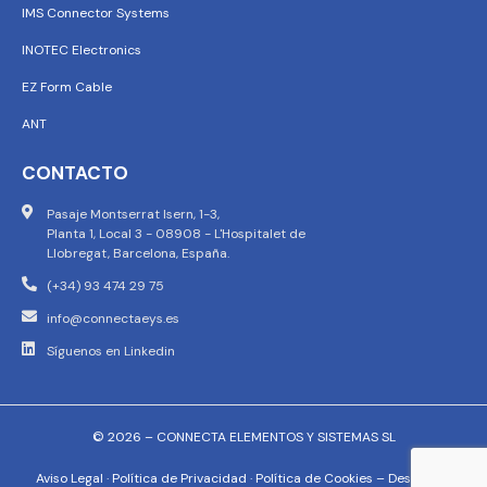
IMS Connector Systems
INOTEC Electronics
EZ Form Cable
ANT
CONTACTO
Pasaje Montserrat Isern, 1-3,
Planta 1, Local 3 - 08908 - L'Hospitalet de
Llobregat, Barcelona, España.
(+34) 93 474 29 75
info@connectaeys.es
Síguenos en Linkedin
© 2026 – CONNECTA ELEMENTOS Y SISTEMAS SL
Aviso Legal
·
Política de Privacidad
·
Política de Cookies
–
Descargar