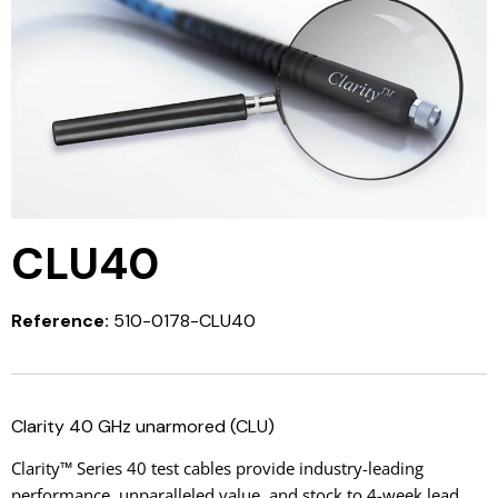
CLU40
Reference:
510-0178-CLU40
Clarity 40 GHz unarmored (CLU)
Clarity™ Series 40 test cables provide industry-leading
performance, unparalleled value, and stock to 4-week lead