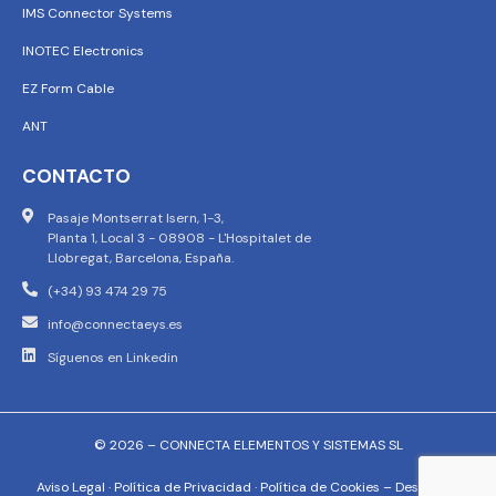
IMS Connector Systems
INOTEC Electronics
EZ Form Cable
ANT
CONTACTO
Pasaje Montserrat Isern, 1-3,
Planta 1, Local 3 - 08908 - L'Hospitalet de
Llobregat, Barcelona, España.
(+34) 93 474 29 75
info@connectaeys.es
Síguenos en Linkedin
© 2026 – CONNECTA ELEMENTOS Y SISTEMAS SL
Aviso Legal
·
Política de Privacidad
·
Política de Cookies
–
Descargar