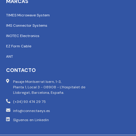
MARCAS
TIMES Microwave System
IMS Connector Systems
INOTEC Electronics
EZ Form Cable
ANT
CONTACTO
Pasaje Montserrat Isern, 1-3,
Planta 1, Local 3 - 08908 - L'Hospitalet de
Llobregat, Barcelona, España.
(+34) 93 474 29 75
info@connectaeys.es
Síguenos en Linkedin