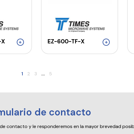
-X
EZ-600-TF-X
1
2
3
...
5
mulario de contacto
io de contacto y le responderemos en la mayor brevedad posib