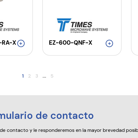
-RA-X
EZ-600-QNF-X
1
2
3
...
5
mulario de contacto
io de contacto y le responderemos en la mayor brevedad posib