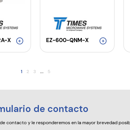
RA-X
EZ-600-QNM-X
1
2
3
...
5
mulario de contacto
io de contacto y le responderemos en la mayor brevedad posib