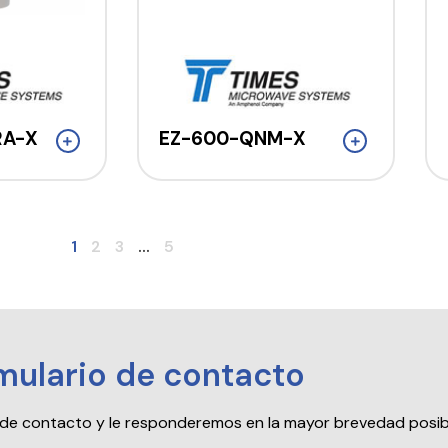
RA-X
EZ-600-QNM-X
1
2
3
...
5
mulario de contacto
io de contacto y le responderemos en la mayor brevedad posib