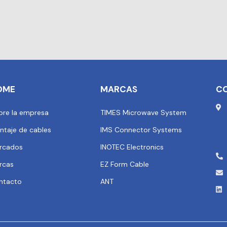
OME
MARCAS
C
bre la empresa
TIMES Microwave System
ntaje de cables
IMS Connector Systems
rcados
INOTEC Electronics
rcas
EZ Form Cable
ntacto
ANT