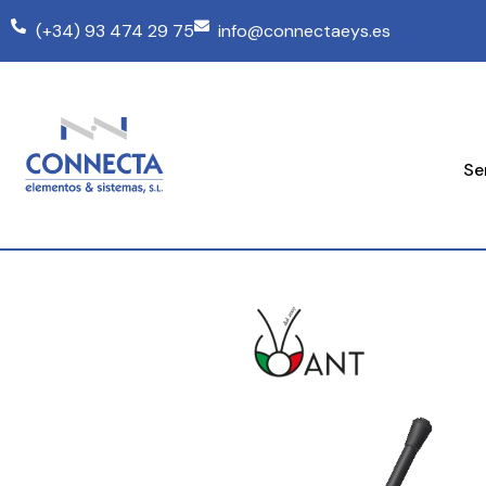
(+34) 93 474 29 75
info@connectaeys.es
Se