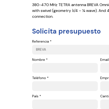
380-470 MHz TETRA antenna BREVA Omnidir
with swivel (geometry λ/4 – ¼ wave). And 
connection.
Solicita presupuesto
Referencia *
Nombre *
Email
Teléfono *
Empr
País *
Canti