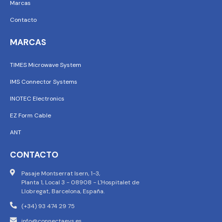
Marcas
Contacto
MARCAS
TIMES Microwave System
IMS Connector Systems
INOTEC Electronics
EZ Form Cable
ANT
CONTACTO
Pasaje Montserrat Isern, 1-3,
Planta 1, Local 3 - 08908 - L'Hospitalet de
Llobregat, Barcelona, España.
(+34) 93 474 29 75
info@connectaeys.es