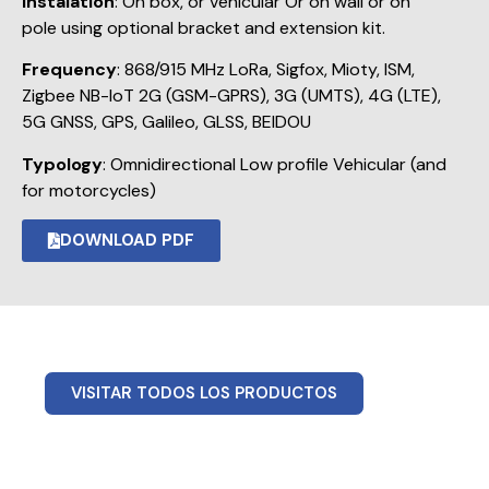
Instalation
: On box, or vehicular Or on wall or on
pole using optional bracket and extension kit.
Frequency
: 868/915 MHz LoRa, Sigfox, Mioty, ISM,
Zigbee NB-IoT 2G (GSM-GPRS), 3G (UMTS), 4G (LTE),
5G GNSS, GPS, Galileo, GLSS, BEIDOU
Typology
: Omnidirectional Low profile Vehicular (and
for motorcycles)
DOWNLOAD PDF
VISITAR TODOS LOS PRODUCTOS