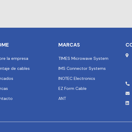
OME
MARCAS
C
bre la empresa
TIMES Microwave System
ntaje de cables
IMS Connector Systems
rcados
INOTEC Electronics
rcas
EZ Form Cable
ntacto
ANT