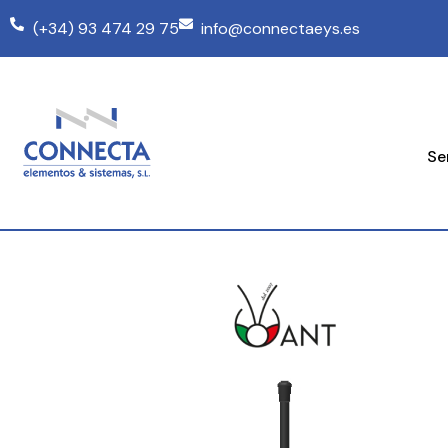
(+34) 93 474 29 75
info@connectaeys.es
Se