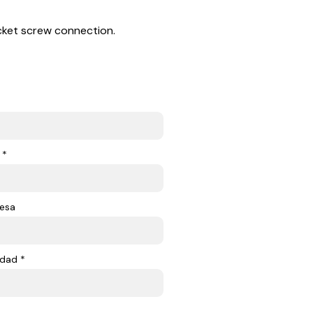
ket screw connection.
 *
esa
dad *