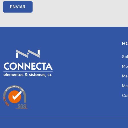
ENVIAR
H
So
Mo
Me
Ma
Co